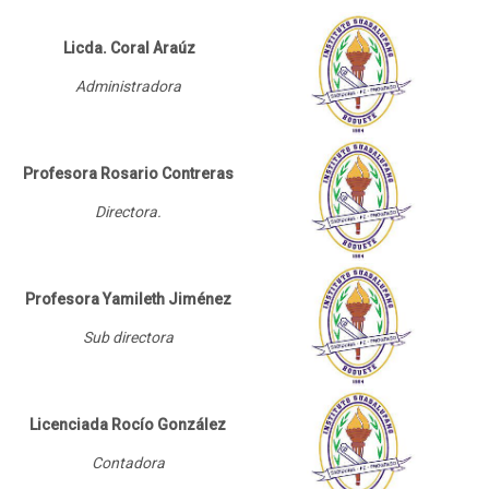
Acceso Colegio
Licda. Coral Araúz
Buscar
Administradora
cursos
Env
Profesora Rosario Contreras
Directora.
Profesora Yamileth Jiménez
Sub directora
Licenciada Rocío González
Contadora