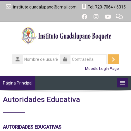
Salta al contenido principal
instituto.guadalupano@gmail.com
Tel: 720-7064 / 6315
Nombre
de
Acceder
Contraseña
Moodle Login Page
usuario
Página Principal
Autoridades Educativa
Somos IGB
Oferta Académica
AUTORIDADES EDUCATIVAS
Admisión